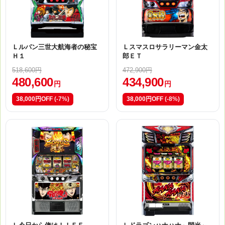
Ｌルパン三世大航海者の秘宝
Ｌスマスロサラリーマン金太
Ｈ１
郎ＥＴ
518,600円
472,900円
480,600
434,900
円
円
38,000円OFF
(-7%)
38,000円OFF
(-8%)