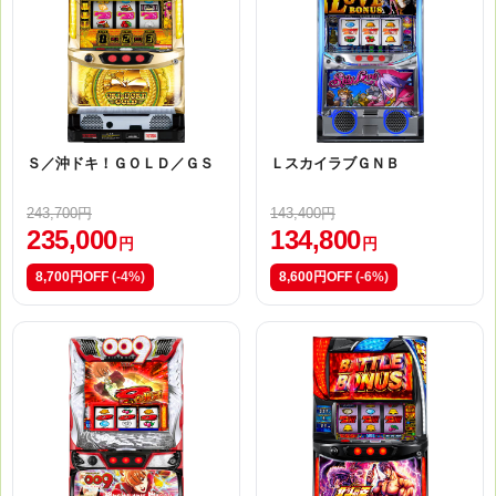
Ｓ／沖ドキ！ＧＯＬＤ／ＧＳ
ＬスカイラブＧＮＢ
243,700円
143,400円
235,000
134,800
円
円
8,700円OFF
(-4%)
8,600円OFF
(-6%)