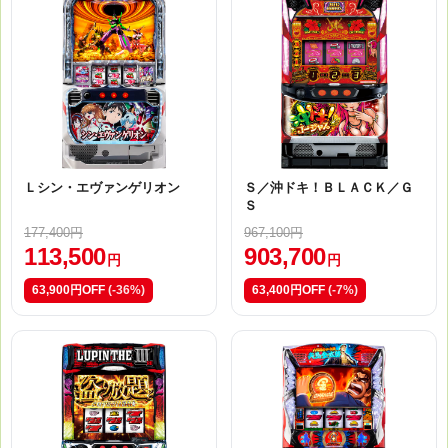
Ｌシン・エヴァンゲリオン
Ｓ／沖ドキ！ＢＬＡＣＫ／Ｇ
Ｓ
177,400円
967,100円
113,500
903,700
円
円
63,900円OFF
(-36%)
63,400円OFF
(-7%)