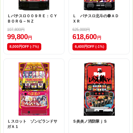
Ｌパチスロ００９ＲＥ：ＣＹ
Ｌ パチスロ北斗の拳ＡＤ
ＢＯＲＧ－ＮＺ
ＸＲ
107,800円
625,000円
99,800
618,600
円
円
8,000円OFF
(-7%)
6,400円OFF
(-1%)
Ｌスロット ゾンビランドサ
Ｓ炎炎ノ消防隊ｊＳ
ガＡ１