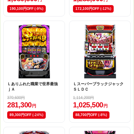
190,100円OFF
(-9%)
172,100円OFF
(-12%)
Ｌありふれた職業で世界最強
Ｌスーパーブラックジャック
ｊＡ
ＳＬＤＣ
370,600円
1,114,200円
281,300
1,025,500
円
円
89,300円OFF
(-24%)
88,700円OFF
(-8%)