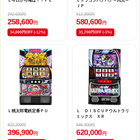
Ｌ今日から俺は！！ＦＥ
Ｌドラゴンハナハナ～閃光～
ＪＰ
292,600円
612,300円
258,600
580,600
円
円
34,000円OFF
(-12%)
31,700円OFF
(-5%)
Ｌ桃太郎電鉄定番ＰＵ
Ｌ ＤＩＳＣＵＰウルトラリ
ミックス ＸＲ
422,200円
645,300円
396,900
620,000
円
円