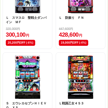
Ｌ スマスロ 聖戦士ダンバ
Ｌ 防振り ＦＮ
イン ＭＦ
320,300円
447,600円
300,100
428,600
円
円
20,200円OFF
(-6%)
19,000円OFF
(-4%)
Ｓ エウレカセブンＨＩＥＶ
Ｌ戦国乙女４Ｓ３
Ｏ ＸＳ