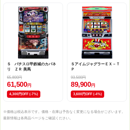
Ｓ パチスロ甲鉄城のカバネ
ＳアイムジャグラーＥＸ－Ｔ
リ ＺＲ 美馬
Ｐ
65,800円
93,500円
61,500
89,900
円
円
4,300円OFF
(-7%)
3,600円OFF
(-4%)
※価格は税込表示です。価格・在庫は予告なく変更になる場合がございます。
最新情報は各商品ページをご確認ください。