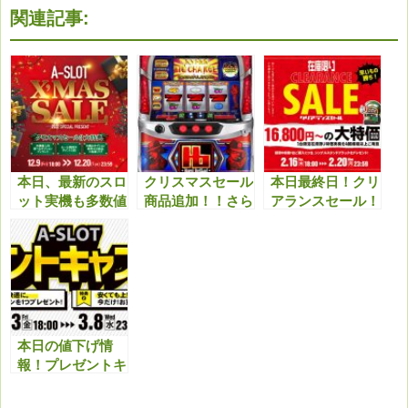
関連記事:
本日、最新のスロ
クリスマスセール
本日最終日！クリ
ット実機も多数値
商品追加！！さら
アランスセール！
下げ！クリスマス
に最新機種も多数
最終日最新機種等
セール特典と合わ
値下げしまし
も値下げしてます
せてどうぞ！！
た！！今アツいで
のでこちらもチェ
す！！
ックよろしくお願
いいたします。
本日の値下げ情
報！プレゼントキ
ャンペーンと合わ
せてお得にどう