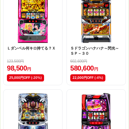
Ｌダンベル何キロ持てる？Ｘ
Ｓドラゴンハナハナ～閃光～
ＳＰ－３０
123,500円
602,600円
98,500
580,600
円
円
25,000円OFF
(-20%)
22,000円OFF
(-4%)