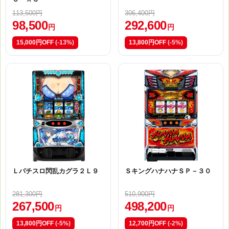
113,500円
306,400円
98,500
292,600
円
円
15,000円OFF
(-13%)
13,800円OFF
(-5%)
Ｌパチスロ閃乱カグラ２Ｌ９
ＳキングハナハナＳＰ－３０
281,300円
510,900円
267,500
498,200
円
円
13,800円OFF
(-5%)
12,700円OFF
(-2%)