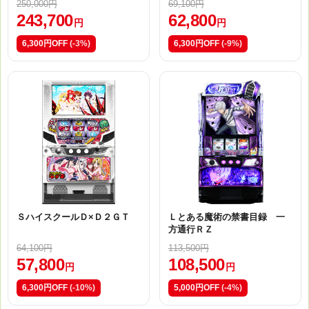
250,000円
69,100円
243,700
62,800
円
円
6,300円OFF
(-3%)
6,300円OFF
(-9%)
ＳハイスクールＤ×Ｄ２ＧＴ
Ｌとある魔術の禁書目録 一
方通行ＲＺ
64,100円
113,500円
57,800
108,500
円
円
6,300円OFF
(-10%)
5,000円OFF
(-4%)