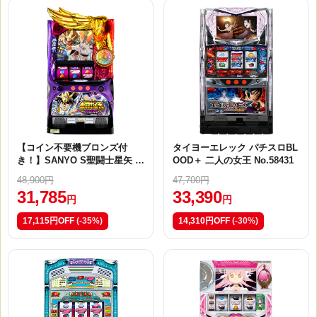
【コイン不要機ブロンズ付
タイヨーエレック パチスロBL
き！】SANYO S聖闘士星矢 冥
OOD＋ 二人の女王 No.58431
王復活 中古パチスロ実機 No.3
48,900円
47,700円
4732
31,785
33,390
円
円
17,115円OFF
(-35%)
14,310円OFF
(-30%)