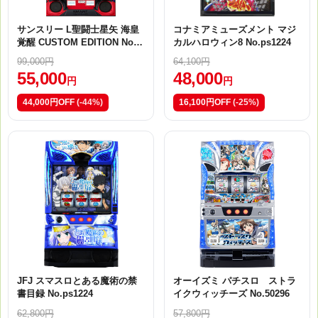
サンスリー L聖闘士星矢 海皇
コナミアミューズメント マジ
覚醒 CUSTOM EDITION No.p
カルハロウィン8 No.ps1224
s1224
99,000円
64,100円
55,000
48,000
円
円
44,000円OFF
(-44%)
16,100円OFF
(-25%)
JFJ スマスロとある魔術の禁
オーイズミ パチスロ ストラ
書目録 No.ps1224
イクウィッチーズ No.50296
62,800円
57,800円