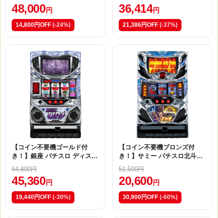
48,000
36,414
円
円
14,800円OFF
(-24%)
21,386円OFF
(-37%)
【コイン不要機ゴールド付
【コイン不要機ブロンズ付
き！】銀座 パチスロ ディスク
き！】サミー パチスロ北斗の
アップ [ホワイトパネル] No.2
拳 新伝説創造 No.0973
64,800円
51,500円
3672
45,360
20,600
円
円
19,440円OFF
(-30%)
30,900円OFF
(-60%)