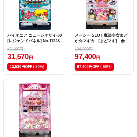
パイオニア ニューシオサイ-30
メーシー SLOT 魔法少女まど
[レジェンドパネル] No.11248
か☆マギカ [まどマギ] 全員
集合Ver. No.58434
45,100円
194,800円
31,570
97,400
円
円
13,530円OFF
(-30%)
97,400円OFF
(-50%)