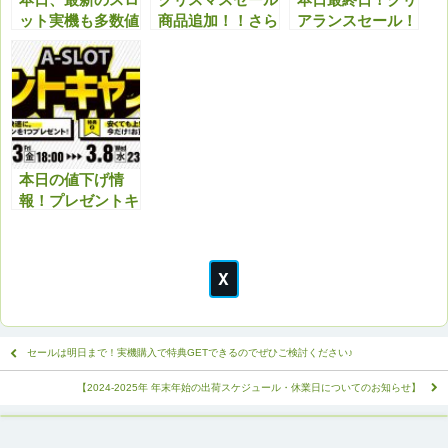
ット実機も多数値
商品追加！！さら
アランスセール！
下げ！クリスマス
に最新機種も多数
最終日最新機種等
セール特典と合わ
値下げしまし
も値下げしてます
せてどうぞ！！
た！！今アツいで
のでこちらもチェ
す！！
ックよろしくお願
いいたします。
本日の値下げ情
報！プレゼントキ
ャンペーンと合わ
せてお得にどう
ぞ！
セールは明日まで！実機購入で特典GETできるのでぜひご検討ください♪
【2024-2025年 年末年始の出荷スケジュール・休業日についてのお知らせ】