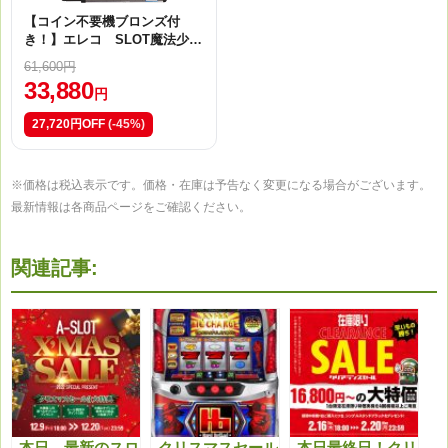
【コイン不要機ブロンズ付
き！】エレコ SLOT魔法少女
まどか☆マギカA No.12414
61,600円
33,880
円
27,720円OFF
(-45%)
※価格は税込表示です。価格・在庫は予告なく変更になる場合がございます。
最新情報は各商品ページをご確認ください。
関連記事:
本日、最新のスロ
クリスマスセール
本日最終日！クリ