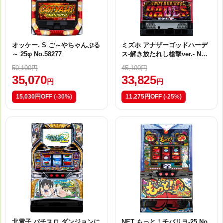
オッケー. S ご～やちゃんぷる
ミズホ アナザーゴッドハーデ
～ 25φ No.58277
ス-解き放たれし槍撃ver.- No.5
8278
50,100円
45,100円
35,070
33,825
円
円
15,030円OFF
(-30%)
11,275円OFF
(-25%)
北電子 パチスロ ダンジョンに
NET もっと！チバリヨ-25 No.