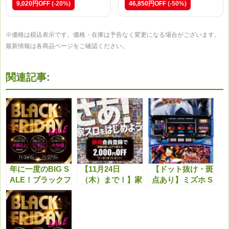
9,020円OFF
(-20%)
46,850円OFF
(-50%)
※価格は税込表示です。価格・在庫は予告なく変更になる場合がございます。
最新情報は各商品ページをご確認ください。
関連記事:
年に一度のBIG S
【11月24日
【ドット抜け・斑
ALE！ブラックフ
（木）まで！】家
点あり】ミズホ S
ライデーセールを
スロ仲間を募集
LOTバジリスク～
開催します！
中！新規会員登録
甲賀忍法帖～絆2
で実機2,000円OF
甲賀パネル こん
Fクーポンをプレ
な感じでドット抜