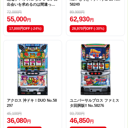
出会いを求めるのは間違って
58249
いるだろうか2 No.58291
72,000円
89,900円
55,000
62,930
円
円
17,000円OFF
(-24%)
26,970円OFF
(-30%)
アクロス 沖ドキ！DUO No.58
ユニバーサルブロス ファミス
297
タ回胴版!! No.58276
45,100円
93,700円
36,080
46,850
円
円