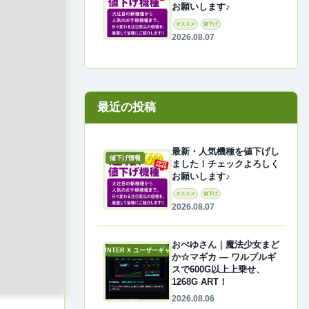
お願いします♪
オススメ
値下げ
2026.08.07
最近の投稿
最新・人気機種を値下げし
値下げ情報
ました！チェックよろしく
お願いします♪
オススメ
値下げ
2026.08.07
おぺゆさん｜魔法少女まど
A-COUNTER X ユーザーギャラリー
か☆マギカ ― ワルプルギ
スで600G以上上乗せ、
1268G ART！
2026.08.06