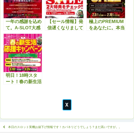
一年の感謝を込め
【セール情報】発
極上のPREMIUM
て。A-SLOT大感
信遅くなりまして
をあなたに。本当
謝祭を年末まで開
申し訳ございませ
にいいものを感じ
催します！
ん！A-SLOT TIM
よう！PREMIUM
E SALEを開催し
SALEを開催しま
ます！
す。開催期間：2/
5[日] 12:00～2/10
[金] 23:59
明日！18時スタ
ート！春の新生活
応援キャンペー
ン！
本日のスロット実機お値下げ情報です！カバネリどうでしょう？まだ高いですが。。