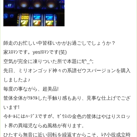
師走のお忙しい中皆様いかがお過ごしでしょうか？
家ｽﾛﾏﾝです。yes!ﾛﾏﾝです(笑)
空気が完全に凍りついた所で本題にf(^_^;
先日、ミリオンゴッド神々の系譜ゼウスバージョンを購入
しましたよ♪
毎度の事ながら、超美品!
筐体全体がﾂﾙﾂﾙした手触り感もあり、見事な仕上げでござ
います!
今ﾎｰﾙにはﾊｰﾃﾞｽですが、ｾﾞｳｽの金色の筐体はやはりスロッ
ト界の異端児ならぬ風格が有ります。
ひたすら無音に近い回転を繰返すからこそ、ﾚｱ小役成立時