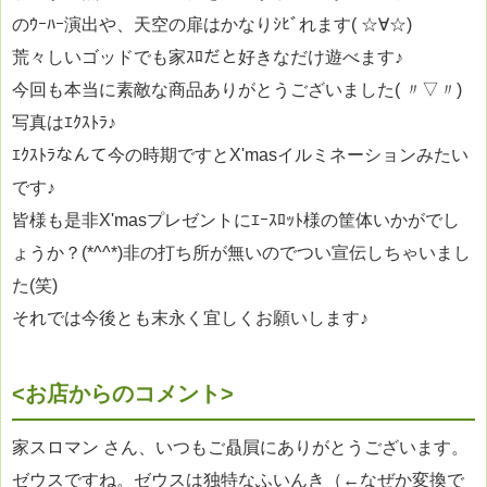
のｳｰﾊｰ演出や、天空の扉はかなりｼﾋﾞれます( ☆∀☆)
荒々しいゴッドでも家ｽﾛだと好きなだけ遊べます♪
今回も本当に素敵な商品ありがとうございました( 〃▽〃)
写真はｴｸｽﾄﾗ♪
ｴｸｽﾄﾗなんて今の時期ですとX'masイルミネーションみたい
です♪
皆様も是非X'masプレゼントにｴｰｽﾛｯﾄ様の筐体いかがでし
ょうか？(*^^*)非の打ち所が無いのでつい宣伝しちゃいまし
た(笑)
それでは今後とも末永く宜しくお願いします♪
<お店からのコメント>
家スロマン さん、いつもご贔屓にありがとうございます。
ゼウスですね。ゼウスは独特なふいんき（←なぜか変換で