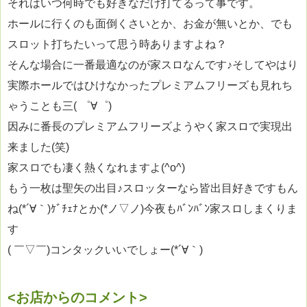
それはいつ何時でも好きなだけ打てるって事です。
ホールに行くのも面倒くさいとか、お金が無いとか、でも
スロット打ちたいって思う時ありますよね？
そんな場合に一番最適なのが家スロなんです♪そしてやはり
実際ホールではひけなかったプレミアムフリーズも見れち
ゃうことも三( ゜∀゜)
因みに番長のプレミアムフリーズようやく家スロで実現出
来ました(笑)
家スロでも凄く熱くなれますよ(^o^)
もう一枚は聖矢の出目♪スロッターなら皆出目好きですもん
ね(*´∀｀)ｹﾞﾁｪﾅとか(*ノ▽ノ)今夜もﾊﾞﾝﾊﾞﾝ家スロしまくりま
す
( ￣▽￣)コンタックいいでしょー(*´∀｀)
<お店からのコメント>