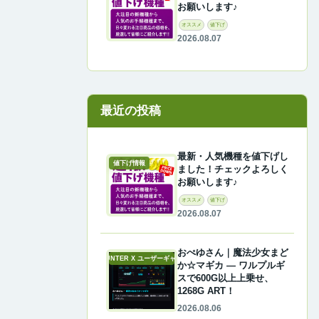
お願いします♪
オススメ
値下げ
2026.08.07
最近の投稿
最新・人気機種を値下げし
値下げ情報
ました！チェックよろしく
お願いします♪
オススメ
値下げ
2026.08.07
おぺゆさん｜魔法少女まど
A-COUNTER X ユーザーギャラリー
か☆マギカ ― ワルプルギ
スで600G以上上乗せ、
1268G ART！
2026.08.06