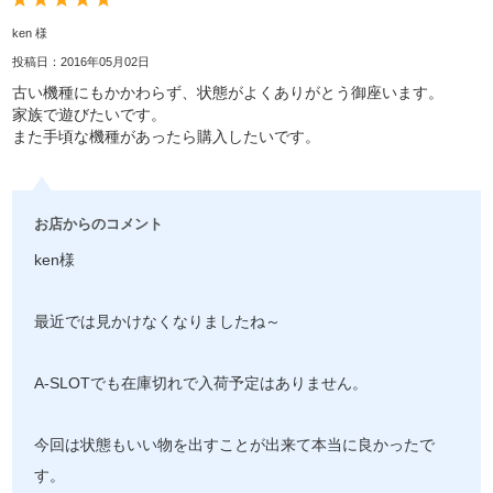
ken 様
投稿日：2016年05月02日
古い機種にもかかわらず、状態がよくありがとう御座います。
家族で遊びたいです。
また手頃な機種があったら購入したいです。
お店からのコメント
ken様
最近では見かけなくなりましたね～
A-SLOTでも在庫切れで入荷予定はありません。
今回は状態もいい物を出すことが出来て本当に良かったで
す。