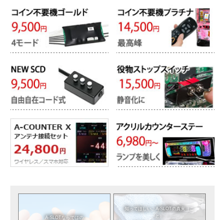
知ってほしい。
A-SLOTの真実（こ
と）
A-SLOTならではの