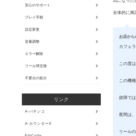
気になった
安心のサポート
全体的に満
プレイ手順
設定変更
お店から
音量調整
カフェラ
エラー解除
この度は
リール球交換
不要台の処分
この機種
故障では
リンク
A-パチンコ
夜間は、
A-カウンターX
リールの
EdiColle