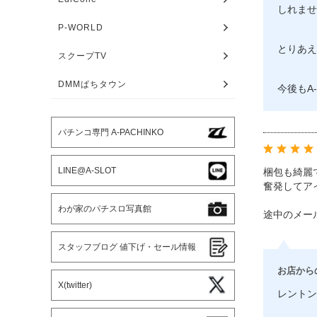
しれませ
P-WORLD
とりあえ
スクープTV
DMMぱちタウン
今後もA
パチンコ専門 A-PACHINKO
LINE@A-SLOT
梱包も綺麗
奮発してア
わが家のパチスロ写真館
途中のメー
スタッフブログ 値下げ・セール情報
お店から
X(twitter)
レントン