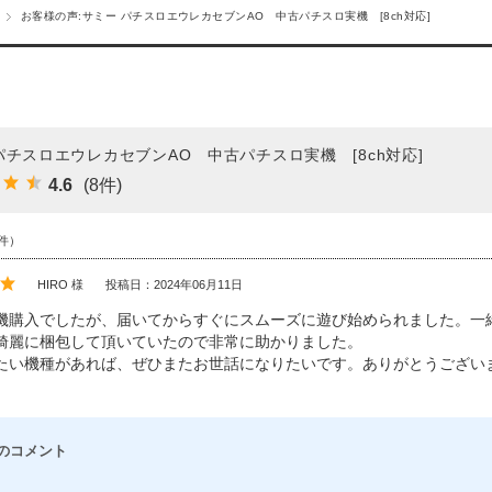
お客様の声:サミー パチスロエウレカセブンAO 中古パチスロ実機 [8ch対応]
パチスロエウレカセブンAO 中古パチスロ実機 [8ch対応]
4.6
(8件)
件）
HIRO 様
投稿日：2024年06月11日
機購入でしたが、届いてからすぐにスムーズに遊び始められました。一緒
綺麗に梱包して頂いていたので非常に助かりました。
たい機種があれば、ぜひまたお世話になりたいです。ありがとうござい
のコメント
、