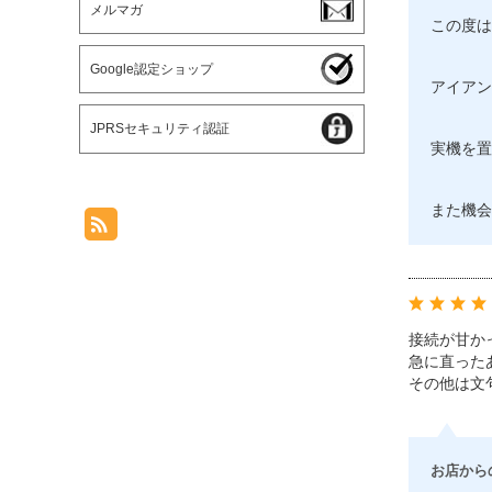
メルマガ
この度は
Google認定ショップ
アイアン
JPRSセキュリティ認証
実機を置
また機会
接続が甘か
急に直った
その他は文
お店から