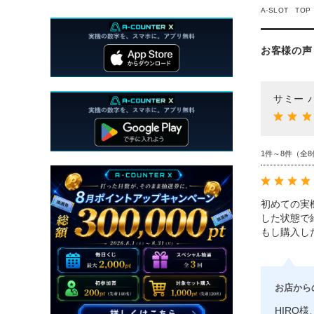
A-SLOT TOP
お客様の声
サミー 
1件～8件（全8
初めての実
した状態で
もし購入し
お店から
HIRO様