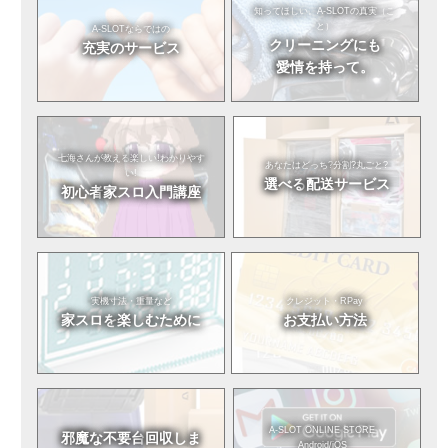
知ってほしい。
A-SLOTの真実（こ
と）
A-SLOTならではの
クリーニングにも
充実のサービス
愛情を持って。
七海さんが教える
楽しい!わかりやす
あなたはどっち?
分割?丸ごと?
い!
選べる
配送サービス
初心者
家スロ入門講座
実機寸法・重量など
クレジット・RPay
家スロを
楽しむために
お支払い方法
A-SLOT ONLINE STORE
邪魔な不要台
回収しま
Android/iOS